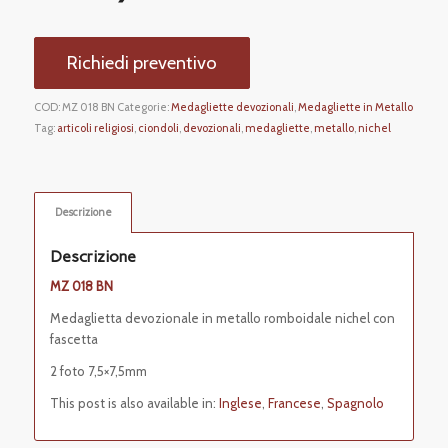
Richiedi preventivo
COD:
MZ 018 BN
Categorie:
Medagliette devozionali
,
Medagliette in Metallo
Tag:
articoli religiosi
,
ciondoli
,
devozionali
,
medagliette
,
metallo
,
nichel
Descrizione
Descrizione
MZ 018 BN
Medaglietta devozionale in metallo romboidale nichel con
fascetta
2 foto 7,5×7,5mm
This post is also available in:
Inglese
Francese
Spagnolo