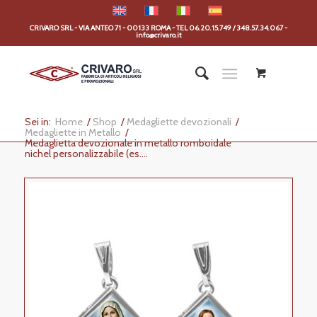
CRIVARO SRL - VIA ANTEO 71 - 00133 ROMA - TEL 06.20.15.749 / 348.57.34.067 -
info@crivaro.it
Sei in:
Home
/
Shop
/
Medagliette devozionali
/
Medagliette in Metallo
/
Medaglietta devozionale in metallo romboidale
nichel personalizzabile (es....