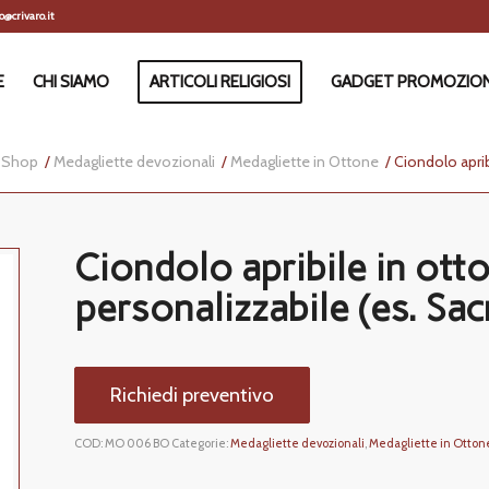
@crivaro.it
E
CHI SIAMO
ARTICOLI RELIGIOSI
GADGET PROMOZION
Shop
/
Medagliette devozionali
/
Medagliette in Ottone
/
Ciondolo aprib
Ciondolo apribile in ott
personalizzabile (es. Sac
Richiedi preventivo
COD:
MO 006 BO
Categorie:
Medagliette devozionali
,
Medagliette in Otton