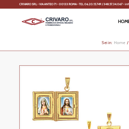
CRIVARO SRL - VIA ANTEO 71 - 00133 ROMA - TEL 06.20.15.749 / 348.57.34.067 - info
HOM
Sei in:
Home
/