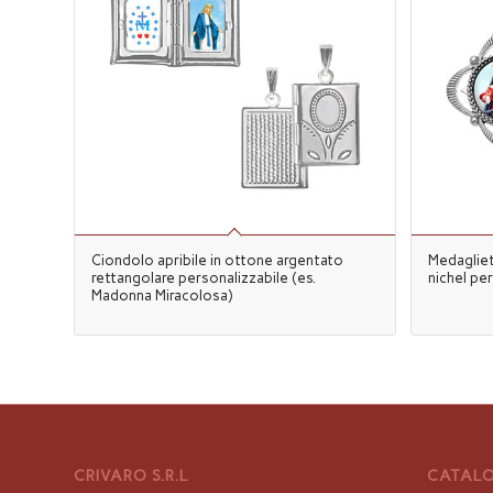
Ciondolo apribile in ottone argentato
Medagliet
rettangolare personalizzabile (es.
nichel pe
Madonna Miracolosa)
CRIVARO S.R.L
CATALO