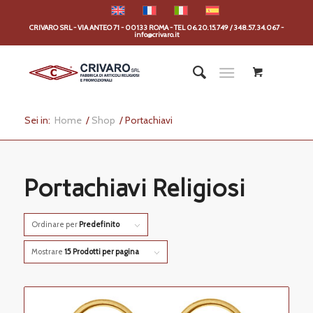
CRIVARO SRL - VIA ANTEO 71 - 00133 ROMA - TEL 06.20.15.749 / 348.57.34.067 -
info@crivaro.it
Sei in:
Home
/
Shop
/
Portachiavi
Portachiavi Religiosi
Ordinare per
Predefinito
Mostrare
15 Prodotti per pagina