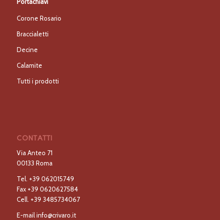
Portachiavi
Corone Rosario
Braccialetti
Decine
Calamite
Tutti i prodotti
CONTATTI
Via Anteo 71
00133 Roma
Tel.
+39 062015749
Fax
+39 0620627584
Cell.
+39 3485734067
E-mail
info@crivaro.it