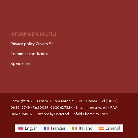
INFORMAZIONI UTILI
Privacy policy Crivaro Srl
Termini e condizioni
Spedizioni
Copyright 2026 - Crivaro Srl - Via Anteo, 71 - 00133 Roma - Tel. [0039]
06.20.15.749 - Fax [0039] 06.20.62.75.84 - Email: info@crivaro.it - P.IVA:
06627061002 - Powered by DbNet Srl -
Enfold Theme by Kriesi
English
Français
Italiano
Español