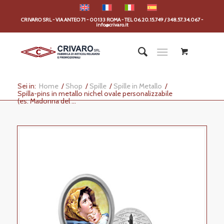
CRIVARO SRL - VIA ANTEO 71 - 00133 ROMA - TEL 06.20.15.749 / 348.57.34.067 -
info@crivaro.it
Sei in:
Home
/
Shop
/
Spille
/
Spille in Metallo
/
Spilla-pins in metallo nichel ovale personalizzabile
(es. Madonna del ...