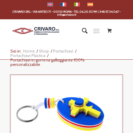
CRIVARO SRL - VIA ANTEO 71 - 00133 ROMA - TEL 06.20.15.749 / 348.57.34.067 -
info@crivaro.it
Sei in:
Home
/
Shop
/
Portachiavi
/
Portachiavi Plastica
/
Portachiavi in gomma galleggiante 100%
personalizzabile