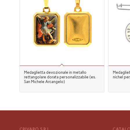
Medaglietta devozionale in metallo
Medagliet
rettangolare dorata personalizzabile (es.
nichel pe
San Michele Arcangelo)
CRIVARO S.R.L
CATALO