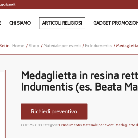
@crivaro.it
E
CHI SIAMO
ARTICOLI RELIGIOSI
GADGET PROMOZION
Sei in:
Home
/
Shop
/
Materiale per eventi
/
Ex Indumentis
/
Medaglietta 
Medaglietta in resina re
Indumentis (es. Beata Ma
Richiedi preventivo
COD:
MR 003
Categorie:
Ex Indumentis
,
Materiale per eventi
,
Medagliette d