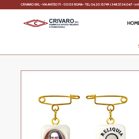
CRIVARO SRL - VIA ANTEO 71 - 00133 ROMA - TEL 06.20.15.749 / 348.57.34.067 - info
HOM