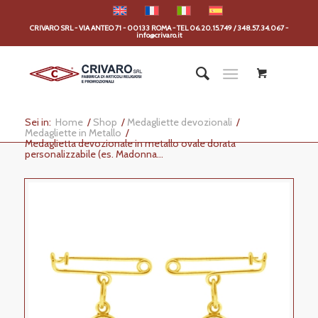
CRIVARO SRL - VIA ANTEO 71 - 00133 ROMA - TEL 06.20.15.749 / 348.57.34.067 -
info@crivaro.it
Sei in:
Home
/
Shop
/
Medagliette devozionali
/
Medagliette in Metallo
/
Medaglietta devozionale in metallo ovale dorata
personalizzabile (es. Madonna...