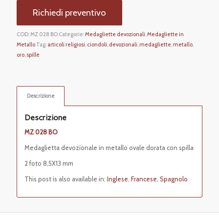
Richiedi preventivo
COD:
MZ 028 BO
Categorie:
Medagliette devozionali
,
Medagliette in
Metallo
Tag:
articoli religiosi
,
ciondoli
,
devozionali
,
medagliette
,
metallo
,
oro
,
spille
Descrizione
Descrizione
MZ 028 BO
Medaglietta devozionale in metallo ovale dorata con spilla
2 foto 8,5X13 mm
This post is also available in:
Inglese
Francese
Spagnolo