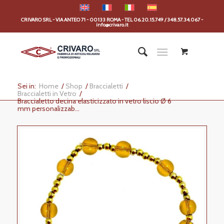
CRIVARO SRL - VIA ANTEO 71 - 00133 ROMA - TEL 06.20.15.749 / 348.57.34.067 -
info@crivaro.it
Sei in:
Home
/
Shop
/
Braccialetti
/
Braccialetti in Vetro
/
Braccialetto decina elasticizzato in vetro liscio Ø 6
mm personalizzab...