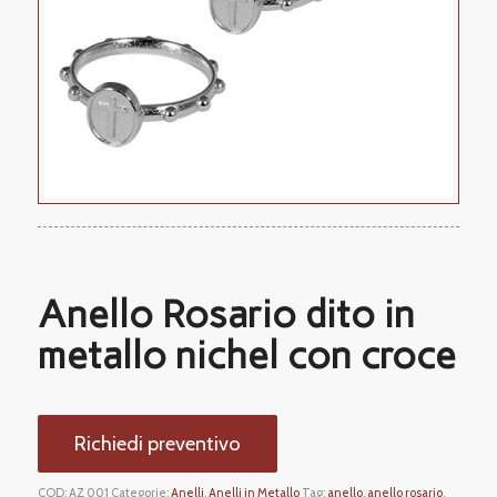
Anello Rosario dito in
metallo nichel con croce
Richiedi preventivo
COD:
AZ 001
Categorie:
Anelli
,
Anelli in Metallo
Tag:
anello
,
anello rosario
,