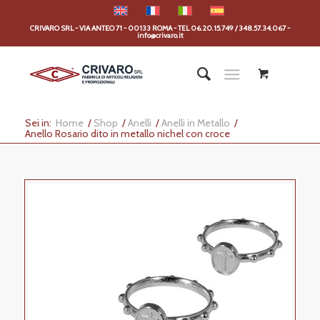
CRIVARO SRL - VIA ANTEO 71 - 00133 ROMA - TEL 06.20.15.749 / 348.57.34.067 -
info@crivaro.it
Sei in:
Home
/
Shop
/
Anelli
/
Anelli in Metallo
/
Anello Rosario dito in metallo nichel con croce