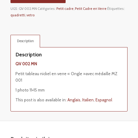
UGS :
QV 002 MN
Catégories :
Petit cadre
,
Petit Cadre en Verre
Étiquettes :
quadretti
,
vetro
Description
Description
QV 002 MN
Petit tableau nickel en verre « Ongle »avec médaille MZ
001
1 photo 11×15 mm
This post is also available in:
Anglais
Italien
Espagnol