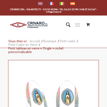
CRIVARO SRL - VIA ANTEO 71 - 00133 ROMA - TEL 06.20.15.749 / 348.57.34.067 -
info@crivaro.it
Vous êtes ici :
Accueil
/
Boutique
/
Petit cadre
/
Petit Cadre en Verre
/
Petit tableau en verre « Ongle » nickel
personnalisable