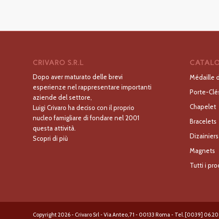
CRIVARO S.R.L
CATALO
Dopo aver maturato delle brevi
Médaille 
esperienze nel rappresentare importanti
Porte-Clé
aziende del settore,
Chapelet
Luigi Crivaro ha deciso con il proprio
nucleo famigliare di fondare nel 2001
Bracelets
questa attività.
Dizainiers
Scopri di più
Magnets
Tutti i pro
Copyright 2026 - Crivaro Srl - Via Anteo, 71 - 00133 Roma - Tel. [0039] 06.20