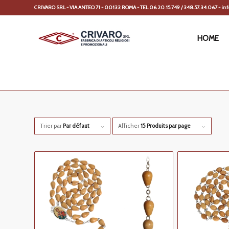
CRIVARO SRL - VIA ANTEO 71 - 00133 ROMA - TEL 06.20.15.749 / 348.57.34.067 - info
HOME
Trier par
Par défaut
Afficher
15 Produits par page