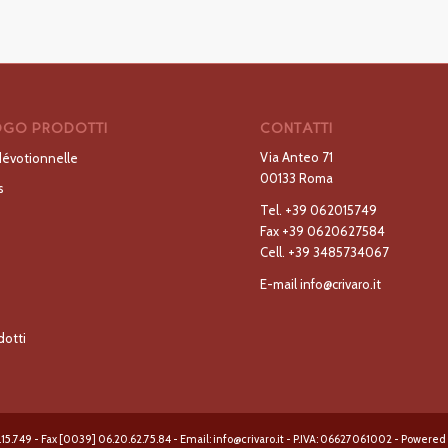
GO PRODOTTI
CONTATTI
Via Anteo 71
dévotionnelle
00133 Roma
s
Tel.
+39 062015749
Fax
+39 0620627584
Cell.
+39 3485734067
E-mail
info@crivaro.it
dotti
.15.749 - Fax [0039] 06.20.62.75.84 - Email: info@crivaro.it - P.IVA: 06627061002 - Powered