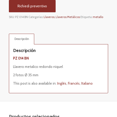
Richiedi preventivo
SKU:
PZ 014 BN
Categorías:
Llaveros
,
Llaveros Metálicos
Etiqueta:
metallo
Descripción
Descripción
PZ 014 BN
Llavero metalico redondo niquel
2 fotos Ø 35 mm
This post is also available in:
Inglés
Francés
Italiano
Productos relacionados