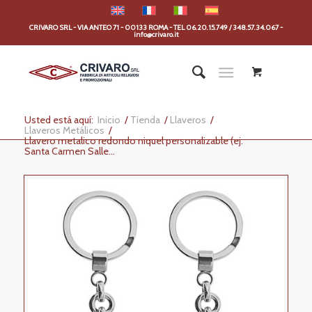
CRIVARO SRL - VIA ANTEO 71 - 00133 ROMA - TEL 06.20.15.749 / 348.57.34.067 -
info@crivaro.it
Usted está aquí:
Inicio
/
Tienda
/
Llaveros
/
Llaveros Metálicos
/
Llavero metalico redondo niquel personalizable (ej.
Santa Carmen Salle...