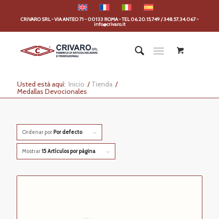
CRIVARO SRL - VIA ANTEO 71 - 00133 ROMA - TEL 06.20.15.749 / 348.57.34.067 -
info@crivaro.it
Usted está aquí:
Inicio
/
Tienda
/
Medallas Devocionales
Ordenar por
Por defecto
Mostrar
15 Artículos por página