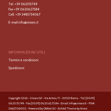
Tel.
+39 062015749
Fax
+39 0620627584
Cell.
+39 3485734067
E-mail
info@crivaro.it
INFORMAZIONI UTILI
Termini e condizioni
Spedizioni
Copyright 2026 - Crivaro Srl - Via Anteo, 71 - 00133 Roma - Tel. [0039]
06.20.15.749 - Fax [0039] 06.20.62.75.84 - Email: info@crivaro.it - P.IVA:
06627061002 - Powered by DbNet Srl -
Enfold Theme by Kriesi