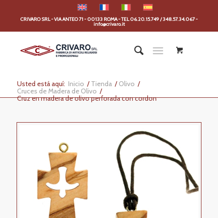
CRIVARO SRL - VIA ANTEO 71 - 00133 ROMA - TEL 06.20.15.749 / 348.57.34.067 -
info@crivaro.it
Usted está aquí:
Inicio
/
Tienda
/
Olivo
/
Cruces de Madera de Olivo
/
Cruz en madera de olivo perforada con cordon