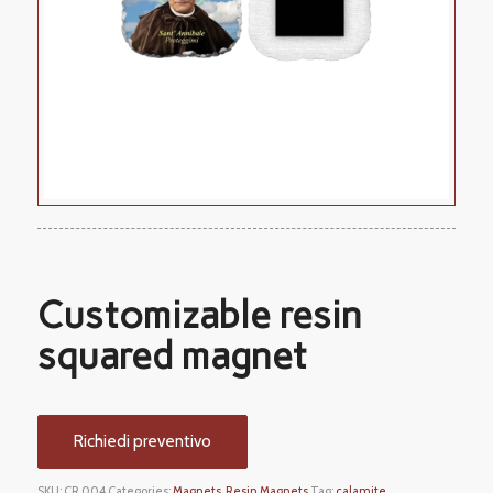
Customizable resin
squared magnet
Richiedi preventivo
SKU:
CR 004
Categories:
Magnets
,
Resin Magnets
Tag:
calamite